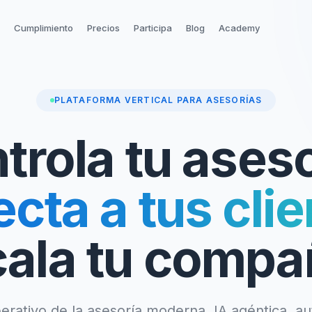
Cumplimiento
Precios
Participa
Blog
Academy
PLATAFORMA VERTICAL PARA ASESORÍAS
trola tu aseso
cta a tus clie
ala tu compa
erativo de la asesoría moderna. IA agéntica, a