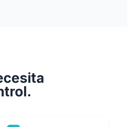
ecesita
trol.