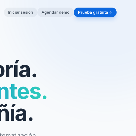
Iniciar sesión
Agendar demo
Prueba gratuita
ría.
ntes.
ñía.
utomatización,