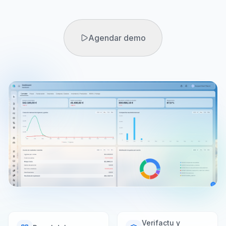
Agendar demo
Agendar demo
Prueba gratuita
Verifactu y